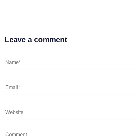
Leave a comment