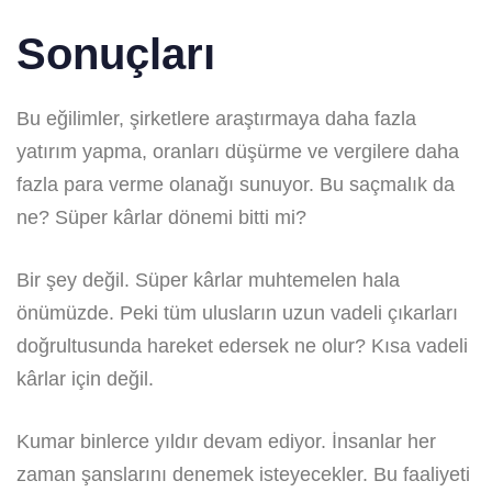
Sonuçları
Bu eğilimler, şirketlere araştırmaya daha fazla
yatırım yapma, oranları düşürme ve vergilere daha
fazla para verme olanağı sunuyor. Bu saçmalık da
ne? Süper kârlar dönemi bitti mi?
Bir şey değil. Süper kârlar muhtemelen hala
önümüzde. Peki tüm ulusların uzun vadeli çıkarları
doğrultusunda hareket edersek ne olur? Kısa vadeli
kârlar için değil.
Kumar binlerce yıldır devam ediyor. İnsanlar her
zaman şanslarını denemek isteyecekler. Bu faaliyeti