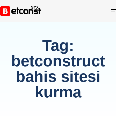
Tag:
betconstruct
bahis sitesi
kurma