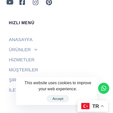
HIZLI MENÜ
ANASAYFA
ÜRÜNLER
HİZMETLER
MÜŞTERİLER
ŞİRKET
BLOG
This website uses cookies to improve
your web experience.
İLETİŞİM
Accept
TR