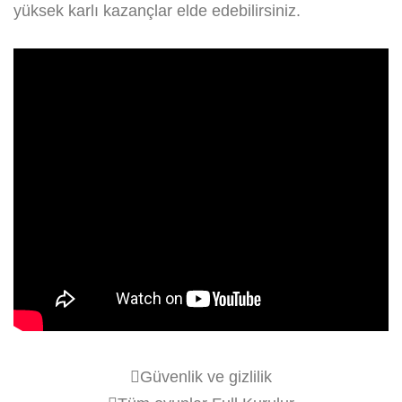
yüksek karlı kazançlar elde edebilirsiniz.
Güvenlik ve gizlilik