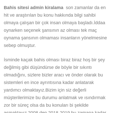
Bahis sitesi admin kiralama
son zamanlar da en
hit ve araştırılan bu konu hakkında bilgi sahibi
olmaya çalışan bir çok insan olmaya başladı.İddaa
oynarken seçenek şansının az olması tek maç
oynama şansının olmaması insanların
yönelmesine
sebep olmuştur.
İsminde kaçak bahis olması biraz biraz hoş bir şey
değilmiş gibi düşündürse de böyle bir sıkıntı
olmadığını, sizlere bizler aracı ve önder olarak bu
sistemleri en ince ayrıntısına kadar anlatarak
yardımcı olmaktayız.Bizim için siz değerli
müşterilerimize bu durumu anlatmak ve ısındırmak
zor bir süreç olsa da bu konuları bi şekilde
aşmaktayız.2008 den 2018-2019 bu zamana kadar