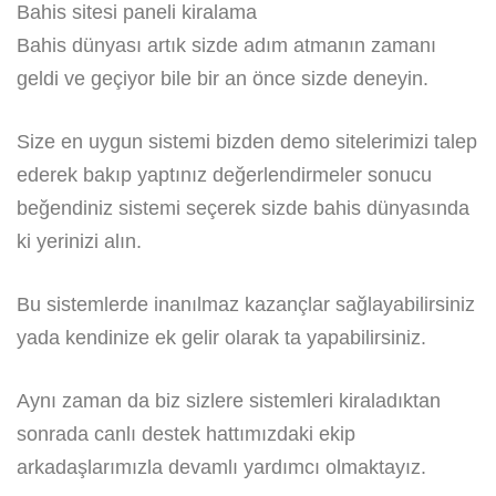
Bahis sitesi paneli kiralama
Bahis dünyası artık sizde adım atmanın zamanı
geldi ve geçiyor bile bir an önce sizde deneyin.
Size en uygun sistemi bizden demo sitelerimizi talep
ederek bakıp yaptınız değerlendirmeler sonucu
beğendiniz sistemi seçerek sizde bahis dünyasında
ki yerinizi alın.
Bu sistemlerde inanılmaz kazançlar sağlayabilirsiniz
yada kendinize ek gelir olarak ta yapabilirsiniz.
Aynı zaman da biz sizlere sistemleri kiraladıktan
sonrada canlı destek hattımızdaki ekip
arkadaşlarımızla devamlı yardımcı olmaktayız.